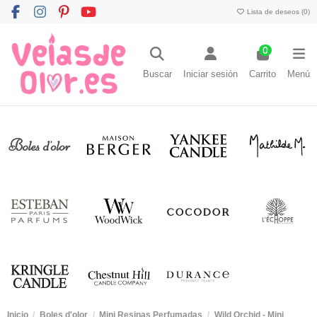
Lista de deseos (
0
)
0
Buscar
Iniciar sesión
Carrito
Menú
Inicio
Boles d'olor
Mini Resinas Perfumadas
Wild Orchid - Mini