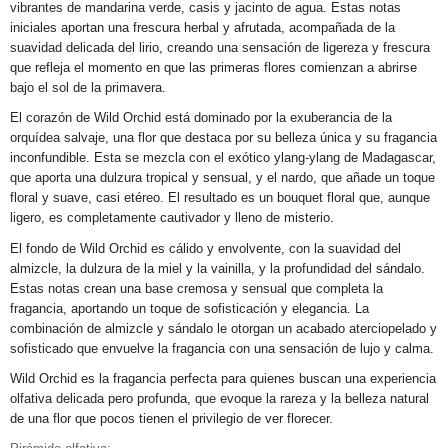
vibrantes de mandarina verde, casis y jacinto de agua. Estas notas
iniciales aportan una frescura herbal y afrutada, acompañada de la
suavidad delicada del lirio, creando una sensación de ligereza y frescura
que refleja el momento en que las primeras flores comienzan a abrirse
bajo el sol de la primavera.
El corazón de Wild Orchid está dominado por la exuberancia de la
orquídea salvaje, una flor que destaca por su belleza única y su fragancia
inconfundible. Esta se mezcla con el exótico ylang-ylang de Madagascar,
que aporta una dulzura tropical y sensual, y el nardo, que añade un toque
floral y suave, casi etéreo. El resultado es un bouquet floral que, aunque
ligero, es completamente cautivador y lleno de misterio.
El fondo de Wild Orchid es cálido y envolvente, con la suavidad del
almizcle, la dulzura de la miel y la vainilla, y la profundidad del sándalo.
Estas notas crean una base cremosa y sensual que completa la
fragancia, aportando un toque de sofisticación y elegancia. La
combinación de almizcle y sándalo le otorgan un acabado aterciopelado y
sofisticado que envuelve la fragancia con una sensación de lujo y calma.
Wild Orchid es la fragancia perfecta para quienes buscan una experiencia
olfativa delicada pero profunda, que evoque la rareza y la belleza natural
de una flor que pocos tienen el privilegio de ver florecer.