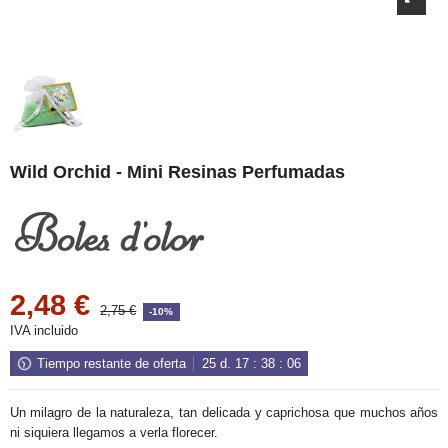
Wild Orchid - Mini Resinas Perfumadas
2,48 €
2,75 €
-10%
IVA incluido
Tiempo restante de oferta
25
d.
17
:
38
:
06
Un milagro de la naturaleza, tan delicada y caprichosa que muchos años
ni siquiera llegamos a verla florecer.