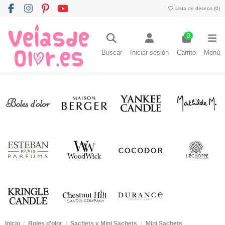
Lista de deseos (
0
)
0
Buscar
Iniciar sesión
Carrito
Menú
Inicio
Boles d'olor
Sachets y Mini Sachets
Mini Sachets