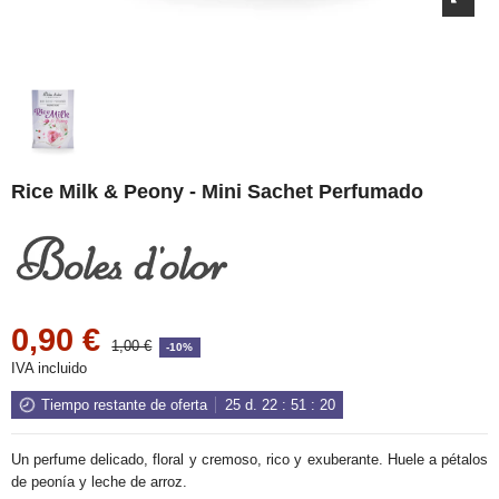
Rice Milk & Peony - Mini Sachet Perfumado
0,90 €
1,00 €
-10%
IVA incluido
Tiempo restante de oferta
25
d.
22
:
51
:
20
Un perfume delicado, floral y cremoso, rico y exuberante. Huele a pétalos
de peonía y leche de arroz.