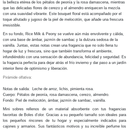
la belleza etérea de los pétalos de peonía y la rosa damascena, mientras
que las delicadas flores de cerezo y el almendro enriquecen la mezcla
con una suavidad vibrante. Este bouquet floral está acompañado por el
toque afrutado y jugoso de la piel de melocotón, que añade una frescura
irresistible.
En su fondo, Rice Milk & Peony se vuelve aún más envolvente y cálida,
con una base de ámbar, jazmín de sambac y la dulzura sedosa de la
vainilla. Juntas, estas notas crean una fragancia que no solo llena tu
hogar de luz y frescura, sino que también transforma el ambiente,
infundiéndolo con una sensación de abundancia, felicidad y seguridad. Es
la fragancia perfecta para dejar atrás el frío invierno y dar paso a un jardín
interior lleno de optimismo y liberación.
Pirámide olfativa:
Notas de salida: Leche de arroz, lichis, pimienta rosa.
Cuerpo: Pétalos de peonía, rosa damascena, cerezo, almendro.
Fondo: Piel de melocotón, ámbar, jazmín de sambac, vainilla.
Mini sobres rellenos de un material absorbente con tus fragancias
favoritas de Boles d’olor. Gracias a su pequeño tamaño son ideales para
los pequeños rincones de tu hogar y especialmente indicados para
cajones y armarios. Sus fantásticos motivos y su increíble perfume los