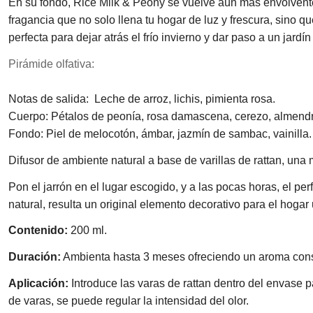
En su fondo, Rice Milk & Peony se vuelve aún más envolvente 
fragancia que no solo llena tu hogar de luz y frescura, sino 
perfecta para dejar atrás el frío invierno y dar paso a un jardín
Pirámide olfativa:
Notas de salida: Leche de arroz, lichis, pimienta rosa.
Cuerpo: Pétalos de peonía, rosa damascena, cerezo, almendr
Fondo: Piel de melocotón, ámbar, jazmín de sambac, vainilla.
Difusor de ambiente natural a base de varillas de rattan, una
Pon el jarrón en el lugar escogido, y a las pocas horas, el
natural, resulta un original elemento decorativo para el hogar 
Contenido:
200 ml.
Duración:
Ambienta hasta 3 meses ofreciendo un aroma const
Aplicación:
Introduce las varas de rattan dentro del envase
de varas, se puede regular la intensidad del olor.