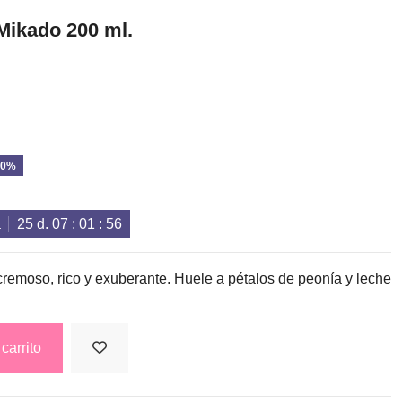
Mikado 200 ml.
10%
a
25
d.
07
:
01
:
56
 cremoso, rico y exuberante. Huele a pétalos de peonía y leche
carrito