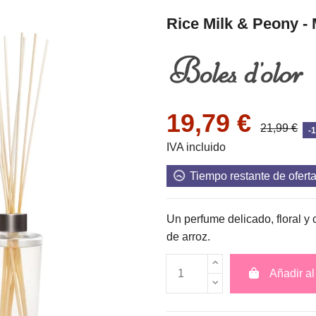
Rice Milk & Peony - 
19,79 €
21,99 €
-
IVA incluido
Tiempo restante de ofert
Un perfume delicado, floral y
de arroz.
Añadir al 