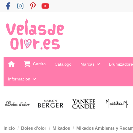
Carrito
Catálogo
Marcas
Brumizador
Información
Inicio
Boles d'olor
Mikados
Mikados Ambients y Reca