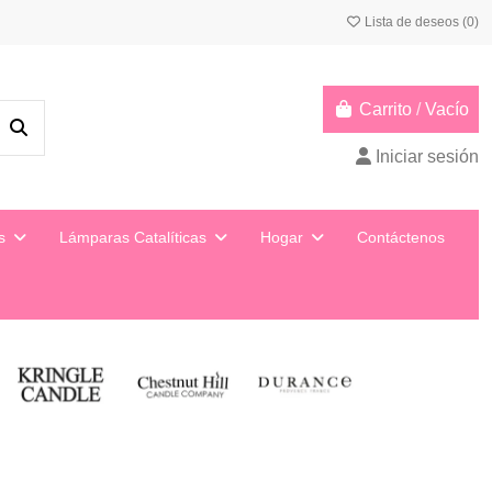
Lista de deseos (
0
)
Carrito
/
Vacío
Iniciar sesión
ys
Lámparas Catalíticas
Hogar
Contáctenos