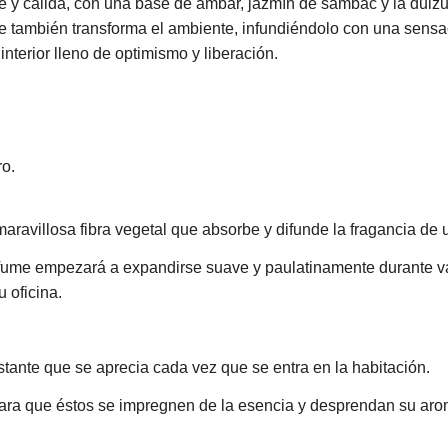
y cálida, con una base de ámbar, jazmín de sambac y la dulzura
que también transforma el ambiente, infundiéndolo con una sensa
 interior lleno de optimismo y liberación.
o.
 maravillosa fibra vegetal que absorbe y difunde la fragancia de
 perfume empezará a expandirse suave y paulatinamente durante
u oficina.
ante que se aprecia cada vez que se entra en la habitación.
 para que éstos se impregnen de la esencia y desprendan su ar